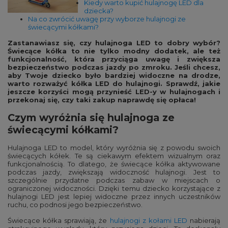
Kiedy warto kupić hulajnogę LED dla
dziecka?
Na co zwrócić uwagę przy wyborze hulajnogi ze
świecącymi kółkami?
Zastanawiasz się, czy hulajnoga LED to dobry wybór?
Świecące kółka to nie tylko modny dodatek, ale też
funkcjonalność, która przyciąga uwagę i zwiększa
bezpieczeństwo podczas jazdy po zmroku. Jeśli chcesz,
aby Twoje dziecko było bardziej widoczne na drodze,
warto rozważyć kółka LED do hulajnogi. Sprawdź, jakie
jeszcze korzyści mogą przynieść LED-y w hulajnogach i
przekonaj się, czy taki zakup naprawdę się opłaca!
Czym wyróżnia się hulajnoga ze
świecącymi kółkami?
Hulajnoga LED to model, który wyróżnia się z powodu swoich
świecących kółek. Te są ciekawym efektem wizualnym oraz
funkcjonalnością. To dlatego, że świecące kółka aktywowane
podczas jazdy, zwiększają widoczność hulajnogi. Jest to
szczególnie przydatne podczas zabaw w miejscach o
ograniczonej widoczności. Dzięki temu dziecko korzystające z
hulajnogi LED jest lepiej widoczne przez innych uczestników
ruchu, co podnosi jego bezpieczeństwo.
Świecące kółka sprawiają, że
hulajnogi z kołami LED
nabierają