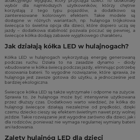
atrakcyjnego wyglądu, który przyciąga dzieci. To doskonały
wybór dla najmłodszych użytkowników, którzy chętnie
korzystają z tego typu pojazdów, a dodatkowo są
zainteresowane kolorowym efektem. Takie modele są
dostępne w różnych wariantach, np. hulajnoga trójkołowa
świecąca to świetna opcja dla dzieci, które dopiero uczą się
jazdy – dodatkowa stabilność pozwala poczuć się pewniej, a
świecące kółka dodają zabawie wyjątkowego charakteru.
Jak działają kółka LED w hulajnogach?
Kółka LED w hulajnogach wykorzystują energię generowaną
podczas ruchu. Działa to na zasadzie dynamo – diody
wbudowane w kółka świecą podczas jazdy, eliminując potrzebę
stosowania baterii. To wygodne rozwiązanie, które sprawia, że
hulajnoga jest zawsze gotowa do użytku, a jednocześnie jest
bardziej ekologiczna.
Świecące kółka LED są także wytrzymałe i odporne na zużycie.
Sprawia to, że hulajnoga może być intensywnie użytkowana
przez dłuższy czas. Dodatkowo warto wiedzieć, że kółka do
hulajnogi świecące działają niezależnie od prędkości, dzięki
czemu dziecko cieszy się efektem świetlnym nawet przy wolnej
jeździe. Takie rozwiązanie jest wygodne zarówno dla dzieci, jak i
dla rodziców, ponieważ nie wymaga regularnej wymiany baterii
ani ładowania.
Zalety hulajnóg LED dla dzieci