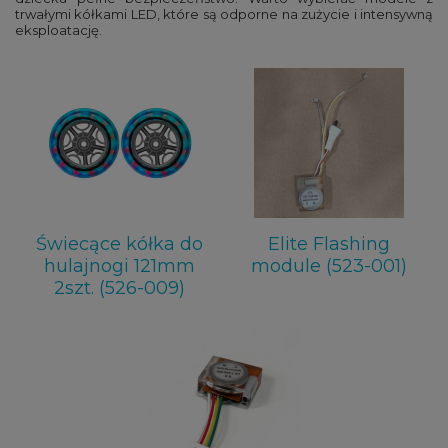
trwałymi kółkami LED, które są odporne na zużycie i intensywną
eksploatację.
Świecące kółka do
Elite Flashing
hulajnogi 121mm
module (523-001)
2szt. (526-009)