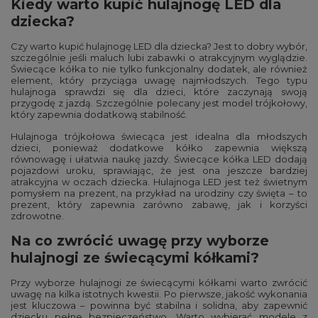
Kiedy warto kupić hulajnogę LED dla
dziecka?
Czy warto kupić hulajnogę LED dla dziecka? Jest to dobry wybór,
szczególnie jeśli maluch lubi zabawki o atrakcyjnym wyglądzie.
Świecące kółka to nie tylko funkcjonalny dodatek, ale również
element, który przyciąga uwagę najmłodszych. Tego typu
hulajnoga sprawdzi się dla dzieci, które zaczynają swoją
przygodę z jazdą. Szczególnie polecany jest model trójkołowy,
który zapewnia dodatkową stabilność.
Hulajnoga trójkołowa świecąca jest idealna dla młodszych
dzieci, ponieważ dodatkowe kółko zapewnia większą
równowagę i ułatwia naukę jazdy. Świecące kółka LED dodają
pojazdowi uroku, sprawiając, że jest ona jeszcze bardziej
atrakcyjna w oczach dziecka. Hulajnoga LED jest też świetnym
pomysłem na prezent, na przykład na urodziny czy święta – to
prezent, który zapewnia zarówno zabawę, jak i korzyści
zdrowotne.
Na co zwrócić uwagę przy wyborze
hulajnogi ze świecącymi kółkami?
Przy wyborze hulajnogi ze świecącymi kółkami warto zwrócić
uwagę na kilka istotnych kwestii. Po pierwsze, jakość wykonania
jest kluczowa – powinna być stabilna i solidna, aby zapewnić
dziecku pełne bezpieczeństwo. Warto wybierać modele z