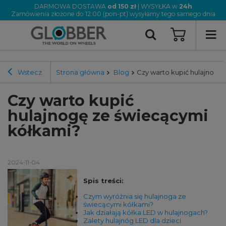
DARMOWA DOSTAWA
od 150 zł
| WYSYŁKA w
24h
Zamówienia złożone do 12:00 (pon-pt) wysyłamy tego samego dnia
Wstecz
Strona główna
Blog
Czy warto kupić hulajnogę
Czy warto kupić
hulajnogę ze świecącymi
kółkami?
2024-11-04
Spis treści:
Czym wyróżnia się hulajnoga ze
świecącymi kółkami?
Jak działają kółka LED w hulajnogach?
Zalety hulajnóg LED dla dzieci