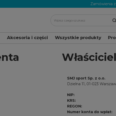
Zamówienia z
i
Akcesoria i części
Wszystkie produkty
Pr
enta
Właścicie
SMJ sport Sp. z o.o.
Dzielna 11
, 01-023 Warsza
NIP:
KRS:
REGON:
Numer konta do wpłat: