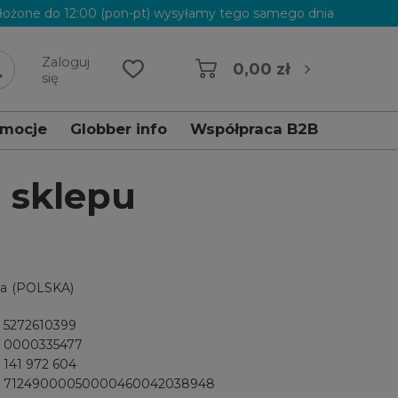
łożone do 12:00 (pon-pt) wysyłamy tego samego dnia
Zaloguj
0,00 zł
się
omocje
Globber info
Współpraca B2B
l sklepu
wa
(POLSKA)
5272610399
0000335477
141 972 604
71249000050000460042038948