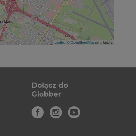
Leaflet
| ©
OpenStreetMap
contributors
Dołącz do
Globber