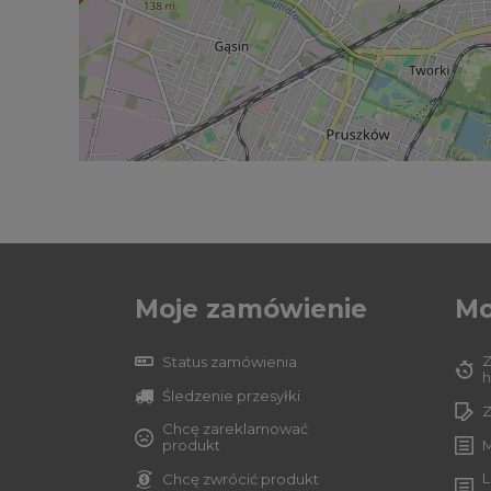
Moje zamówienie
Mo
Z
Status zamówienia
h
Śledzenie przesyłki
Z
Chcę zareklamować
produkt
M
L
Chcę zwrócić produkt