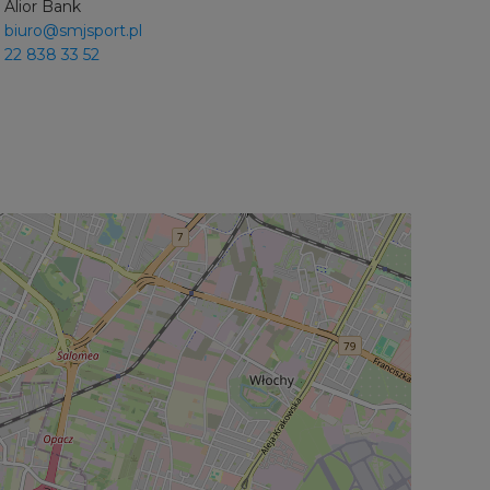
Alior Bank
biuro@smjsport.pl
22 838 33 52