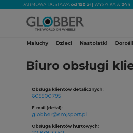
DARMOWA DOSTAWA
od 150 zł
| WYSYŁKA w
24h
Maluchy
Dzieci
Nastolatki
Dorośl
Jesteś tu:
Strona główna
Kontakt
Biuro obsługi kli
Obsługa klientów detalicznych:
605500795
E-mail (detal):
globber@smjsport.pl
Obsługa klientów hurtowych:
22 838 33 52