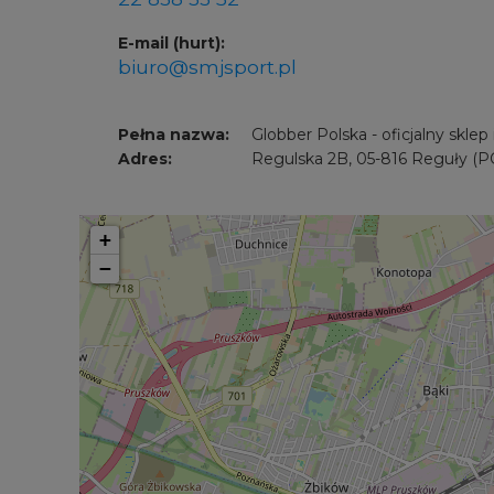
E-mail (hurt):
biuro@smjsport.pl
Pełna nazwa:
Globber Polska - oficjalny skle
Adres:
Regulska 2B
,
05-816 Reguły
(P
+
−