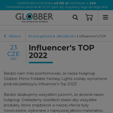
DARMOWA DOSTAWA
od 150 zł
| WYSYŁKA w
24h
Zamówienia złożone do 12:00 (pon-pt) wysyłamy tego samego dnia
Wstecz
Strona główna
Aktualności
Influencer's TOP 202
Influencer's TOP
23
CZE
2022
2022
Bardzo nam miło poinformować, że nasze hulajnogi
Globber Primo Foldable Fantasy Lights zostały wyróżnione
podczas plebiscytu Influencer's Top 2022!
Bardzo dziękujemy wszystkim jurorom, że docenili nasze
hulajnogi. Dokładamy wszelkich starań aby wszystkie
produkty, które znajdziecie w naszej ofercie były
nowoczesne, wykonane z najwyższej jakości materiałów,