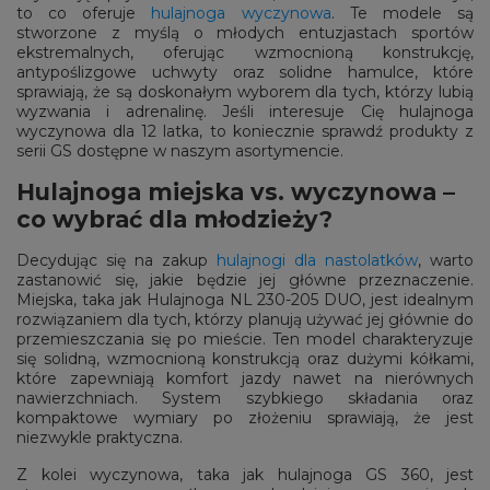
to co oferuje
hulajnoga wyczynowa
. Te modele są
stworzone z myślą o młodych entuzjastach sportów
ekstremalnych, oferując wzmocnioną konstrukcję,
antypoślizgowe uchwyty oraz solidne hamulce, które
sprawiają, że są doskonałym wyborem dla tych, którzy lubią
wyzwania i adrenalinę. Jeśli interesuje Cię hulajnoga
wyczynowa dla 12 latka, to koniecznie sprawdź produkty z
serii GS dostępne w naszym asortymencie.
Hulajnoga miejska vs. wyczynowa –
co wybrać dla młodzieży?
Decydując się na zakup
hulajnogi dla nastolatków
, warto
zastanowić się, jakie będzie jej główne przeznaczenie.
Miejska, taka jak Hulajnoga NL 230-205 DUO, jest idealnym
rozwiązaniem dla tych, którzy planują używać jej głównie do
przemieszczania się po mieście. Ten model charakteryzuje
się solidną, wzmocnioną konstrukcją oraz dużymi kółkami,
które zapewniają komfort jazdy nawet na nierównych
nawierzchniach. System szybkiego składania oraz
kompaktowe wymiary po złożeniu sprawiają, że jest
niezwykle praktyczna.
Z kolei wyczynowa, taka jak hulajnoga GS 360, jest