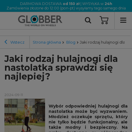
DARMOWA DOSTAWA
od 150 zł
| WYSYŁKA w
24h
Zamówienia złożone do 12:00 (pon-pt) wysyłamy tego samego dnia
Wstecz
Strona główna
Blog
Jaki rodzaj hulajnogi dla na
Jaki rodzaj hulajnogi dla
nastolatka sprawdzi się
najlepiej?
2024-09-11
Wybór odpowiedniej hulajnogi dla
nastolatka może być wyzwaniem.
Młodzież oczekuje sprzętu, który
nie tylko będzie funkcjonalny, ale
także modny i bezpieczny. Na