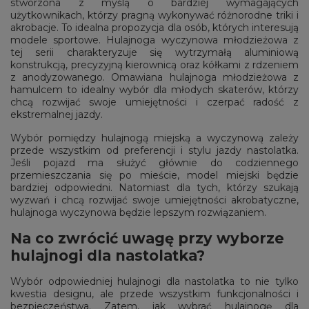
stworzona z myślą o bardziej wymagających
użytkownikach, którzy pragną wykonywać różnorodne triki i
akrobacje. To idealna propozycja dla osób, których interesują
modele sportowe. Hulajnoga wyczynowa młodzieżowa z
tej serii charakteryzuje się wytrzymałą aluminiową
konstrukcją, precyzyjną kierownicą oraz kółkami z rdzeniem
z anodyzowanego. Omawiana hulajnoga młodzieżowa z
hamulcem to idealny wybór dla młodych skaterów, którzy
chcą rozwijać swoje umiejętności i czerpać radość z
ekstremalnej jazdy.
Wybór pomiędzy hulajnogą miejską a wyczynową zależy
przede wszystkim od preferencji i stylu jazdy nastolatka.
Jeśli pojazd ma służyć głównie do codziennego
przemieszczania się po mieście, model miejski będzie
bardziej odpowiedni. Natomiast dla tych, którzy szukają
wyzwań i chcą rozwijać swoje umiejętności akrobatyczne,
hulajnoga wyczynowa będzie lepszym rozwiązaniem.
Na co zwrócić uwagę przy wyborze
hulajnogi dla nastolatka?
Wybór odpowiedniej hulajnogi dla nastolatka to nie tylko
kwestia designu, ale przede wszystkim funkcjonalności i
bezpieczeństwa. Zatem, jak wybrać hulajnogę dla