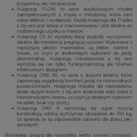
przyjemna, ale i bezpieczna.
Hulajnogi FLOW to seria dwukołowych modeli
zaprojektowanych z myślą o młodzieży, która ceni
sobie lekkość i wydajność. Każda hulajnoga dla 11 latka
z tej serii jest łatwa w manewrowaniu i jest idealna do
codziennego użytku w mieście.
Hulajnogi GS to wysokiej klasy pojazdy wyczynowe,
idealne dla młodzieży pragnącej wyzwań. Wykonane z
najwyższej jakości materiałów, są lekkie, zwinne i
trwałe, co czyni je doskonałym wyborem do jazdy
ekstremalnej. Hulajnoga młodzieżowa z tej serii
wyróżnia się nie tylko funkcjonalnością, ale również
efektownym designem.
Hulajnogi ONE NL to seria z dużymi kołami, które
zapewniają wyjątkowy komfort jazdy na różnorodnych
powierzchniach. Hulajnoga miejska dla nastolatków,
dzięki dużym kołom z tej serii doskonale radzi sobie z
nierównościami terenu, co czyni ją idealnym wyborem
na asfalt, bruk czy szutry.
Hulajnogi ONE K wyróżniają się super mocną
konstrukcją, zdolną wytrzymać obciążenie do 100 kg,
co sprawia, że są odpowiednie zarówno dla dzieci, jak i
dorosłych.
Wybierając pojazd dla nastolatka, warto również rozważyć,