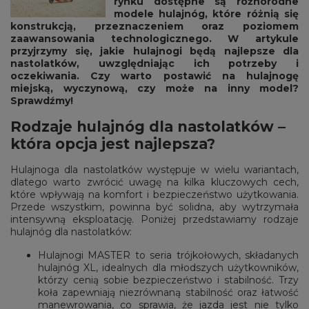
rynku dostępne są różnorodne
modele hulajnóg, które różnią się
konstrukcją, przeznaczeniem oraz poziomem
zaawansowania technologicznego. W artykule
przyjrzymy się, jakie hulajnogi będą najlepsze dla
nastolatków, uwzględniając ich potrzeby i
oczekiwania. Czy warto postawić na hulajnogę
miejską, wyczynową, czy może na inny model?
Sprawdźmy!
Rodzaje hulajnóg dla nastolatków –
która opcja jest najlepsza?
Hulajnoga dla nastolatków występuje w wielu wariantach,
dlatego warto zwrócić uwagę na kilka kluczowych cech,
które wpływają na komfort i bezpieczeństwo użytkowania.
Przede wszystkim, powinna być solidna, aby wytrzymała
intensywną eksploatację. Poniżej przedstawiamy rodzaje
hulajnóg dla nastolatków:
Hulajnogi MASTER to seria trójkołowych, składanych
hulajnóg XL, idealnych dla młodszych użytkowników,
którzy cenią sobie bezpieczeństwo i stabilność. Trzy
koła zapewniają niezrównaną stabilność oraz łatwość
manewrowania, co sprawia, że jazda jest nie tylko