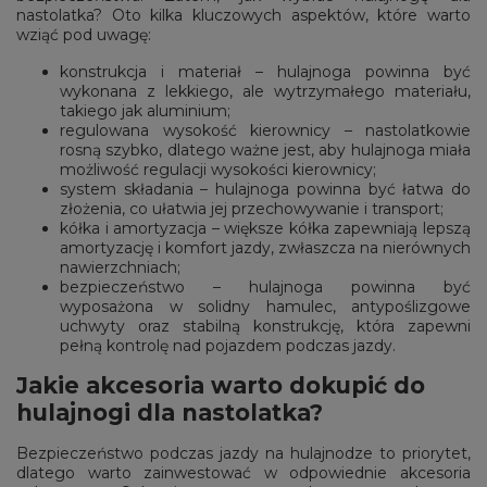
nastolatka? Oto kilka kluczowych aspektów, które warto
wziąć pod uwagę:
konstrukcja i materiał – hulajnoga powinna być
wykonana z lekkiego, ale wytrzymałego materiału,
takiego jak aluminium;
regulowana wysokość kierownicy – nastolatkowie
rosną szybko, dlatego ważne jest, aby hulajnoga miała
możliwość regulacji wysokości kierownicy;
system składania – hulajnoga powinna być łatwa do
złożenia, co ułatwia jej przechowywanie i transport;
kółka i amortyzacja – większe kółka zapewniają lepszą
amortyzację i komfort jazdy, zwłaszcza na nierównych
nawierzchniach;
bezpieczeństwo – hulajnoga powinna być
wyposażona w solidny hamulec, antypoślizgowe
uchwyty oraz stabilną konstrukcję, która zapewni
pełną kontrolę nad pojazdem podczas jazdy.
Jakie akcesoria warto dokupić do
hulajnogi dla nastolatka?
Bezpieczeństwo podczas jazdy na hulajnodze to priorytet,
dlatego warto zainwestować w odpowiednie akcesoria