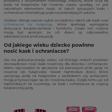
problemy z utrzymaniem równowagi. Maluchy, które uczą się
jazdy na hulajnodze lub rowerze, często upadają, co jest
naturalnym elementem nauki. W takich sytuacjach kaski i
ochraniacze minimalizują ryzyko poważniejszych urazów.
Globber oferuje szeroki wybór produktów, takich jak kaski oraz
ochraniacze na hulajnogę
, które spełniają wymagania
dotyczące bezpieczeństwa i komfortu. Dzięki nim rodzice
mogą być spokojni, że ich dzieci są odpowiednio
zabezpieczone podczas jazdy.
Od jakiego wieku dziecko powinno
nosić kask i ochraniacze?
Nie ma jednoznacznego wieku, od którego maluch powinien
obowiązkowo nosić kask rowerowy dla dziecka i ochraniacze.
Warto wprowadzić te akcesoria od pierwszych prób jazdy na
rowerze lub hulajnodze. Nawet najmłodsze dzieci, które
zaczynają jazdę na hulajnodze z siedziskiem czy pchaczem,
mogą przyzwyczajać się do noszenia kasku. Dzięki temu już od
najmłodszych lat rozumieją, że kask i ochraniacze są częścią
bezpiecznej jazdy.