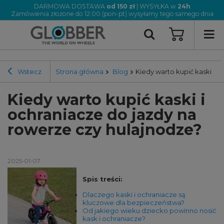
DARMOWA DOSTAWA
od 150 zł
| WYSYŁKA w
24h
Zamówienia złożone do 12:00 (pon-pt) wysyłamy tego samego dnia
Wstecz
Strona główna
Blog
Kiedy warto kupić kaski i 
Kiedy warto kupić kaski i
ochraniacze do jazdy na
rowerze czy hulajnodze?
2025-01-07
Spis treści:
Dlaczego kaski i ochraniacze są
kluczowe dla bezpieczeństwa?
Od jakiego wieku dziecko powinno nosić
kask i ochraniacze?