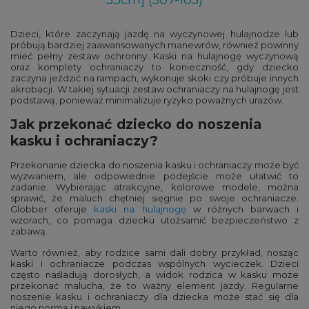
53cm] (507-105)
Dzieci, które zaczynają jazdę na wyczynowej hulajnodze lub
próbują bardziej zaawansowanych manewrów, również powinny
mieć pełny zestaw ochronny. Kaski na hulajnogę wyczynową
oraz komplety ochraniaczy to konieczność, gdy dziecko
zaczyna jeździć na rampach, wykonuje skoki czy próbuje innych
akrobacji. W takiej sytuacji zestaw ochraniaczy na hulajnogę jest
podstawą, ponieważ minimalizuje ryzyko poważnych urazów.
Jak przekonać dziecko do noszenia
kasku i ochraniaczy?
Przekonanie dziecka do noszenia kasku i ochraniaczy może być
wyzwaniem, ale odpowiednie podejście może ułatwić to
zadanie. Wybierając atrakcyjne, kolorowe modele, można
sprawić, że maluch chętniej sięgnie po swoje ochraniacze.
Globber oferuje
kaski na hulajnogę
w różnych barwach i
wzorach, co pomaga dziecku utożsamić bezpieczeństwo z
zabawą.
Warto również, aby rodzice sami dali dobry przykład, nosząc
kaski i ochraniacze podczas wspólnych wycieczek. Dzieci
często naśladują dorosłych, a widok rodzica w kasku może
przekonać malucha, że to ważny element jazdy. Regularne
noszenie kasku i ochraniaczy dla dziecka może stać się dla
niego normą i nawykiem.