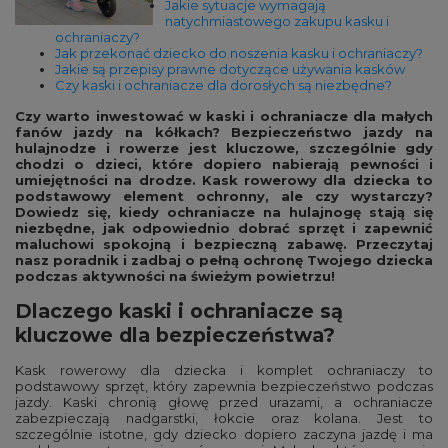
Jakie sytuacje wymagają
natychmiastowego zakupu kasku i
ochraniaczy?
Jak przekonać dziecko do noszenia kasku i ochraniaczy?
Jakie są przepisy prawne dotyczące używania kasków
Czy kaski i ochraniacze dla dorosłych są niezbędne?
Czy warto inwestować w kaski i ochraniacze dla małych
fanów jazdy na kółkach? Bezpieczeństwo jazdy na
hulajnodze i rowerze jest kluczowe, szczególnie gdy
chodzi o dzieci, które dopiero nabierają pewności i
umiejętności na drodze. Kask rowerowy dla dziecka to
podstawowy element ochronny, ale czy wystarczy?
Dowiedz się, kiedy ochraniacze na hulajnogę stają się
niezbędne, jak odpowiednio dobrać sprzęt i zapewnić
maluchowi spokojną i bezpieczną zabawę. Przeczytaj
nasz poradnik i zadbaj o pełną ochronę Twojego dziecka
podczas aktywności na świeżym powietrzu!
Dlaczego kaski i ochraniacze są
kluczowe dla bezpieczeństwa?
Kask rowerowy dla dziecka i komplet ochraniaczy to
podstawowy sprzęt, który zapewnia bezpieczeństwo podczas
jazdy. Kaski chronią głowę przed urazami, a ochraniacze
zabezpieczają nadgarstki, łokcie oraz kolana. Jest to
szczególnie istotne, gdy dziecko dopiero zaczyna jazdę i ma