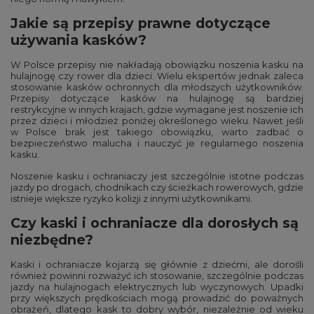
Jakie są przepisy prawne dotyczące
używania kasków?
W Polsce przepisy nie nakładają obowiązku noszenia kasku na
hulajnogę czy rower dla dzieci. Wielu ekspertów jednak zaleca
stosowanie kasków ochronnych dla młodszych użytkowników.
Przepisy dotyczące kasków na hulajnogę są bardziej
restrykcyjne w innych krajach, gdzie wymagane jest noszenie ich
przez dzieci i młodzież poniżej określonego wieku. Nawet jeśli
w Polsce brak jest takiego obowiązku, warto zadbać o
bezpieczeństwo malucha i nauczyć je regularnego noszenia
kasku.
Noszenie kasku i ochraniaczy jest szczególnie istotne podczas
jazdy po drogach, chodnikach czy ścieżkach rowerowych, gdzie
istnieje większe ryzyko kolizji z innymi użytkownikami.
Czy kaski i ochraniacze dla dorosłych są
niezbędne?
Kaski i ochraniacze kojarzą się głównie z dziećmi, ale dorośli
również powinni rozważyć ich stosowanie, szczególnie podczas
jazdy na hulajnogach elektrycznych lub wyczynowych. Upadki
przy większych prędkościach mogą prowadzić do poważnych
obrażeń, dlatego kask to dobry wybór, niezależnie od wieku