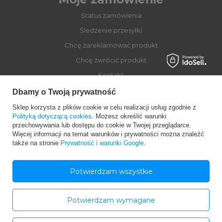
Status zamówienia
Śledzenie przesyłki
Chcę zareklamować produkt
Chcę zwrócić produkt
Kontakt
Dbamy o Twoją prywatność
Sklep korzysta z plików cookie w celu realizacji usług zgodnie z
Moje konto
Polityką dotyczącą cookies
. Możesz określić warunki
przechowywania lub dostępu do cookie w Twojej przeglądarce.
Więcej informacji na temat warunków i prywatności można znaleźć
Regulaminy
także na stronie
Prywatność i warunki Google
.
Dołącz do Globber
Potwierdzam wszystkie
Potwierdzam wymagane