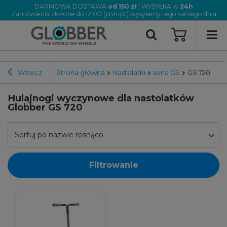
DARMOWA DOSTAWA
od 150 zł
| WYSYŁKA w
24h
Zamówienia złożone do 12:00 (pon-pt) wysyłamy tego samego dnia
Wstecz
Strona główna
Nastolatki
seria GS
GS 720
Hulajnogi wyczynowe dla nastolatków
Globber GS 720
Sortuj po nazwie rosnąco
Filtrowanie