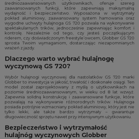
średniozaawansowanych użytkownikach, oferuje szereg
zaawansowanych funkcji, które zapewniają maksymalną
wydajność i bezpieczeństwo. Wyposażona w wytrzymały
pokład aluminiowy, zaawansowany system hamowania oraz
wygodne uchwyty hulajnoga GS 720 pozwala na wykonywanie
spektakularnych trików, jednocześnie zapewniając komfort i
kontrolę. Niezależnie od tego, czy jesteś początkującym
riderem, czy doświadczonym freestyle’owcem, Globber GS 720
sprosta Twoim wymaganiom, dostarczając niezapomnianych
wrażeń z jazdy.
Dlaczego warto wybrać hulajnogę
wyczynową GS 720?
Wybór hulajnogi wyczynowej dla nastolatków GS 720 marki
Globber to inwestycja w jakość, trwałość i doskonałe osiągi. Ten
model został zaprojektowany z myślą o użytkownikach na
poziomie średniozaawansowanym, w wieku od 8 lat wzwyż.
Zapewnia solidną konstrukcję i zaawansowane funkcje, które
pozwalają na wykonywanie różnorodnych trików. Hulajnoga
posiada potrójnie wzmacniany pokład aluminiowy, który jest nie
tylko lekki, ale także bardzo wytrzymały – gwarantuje
długowieczność sprzętu nawet przy intensywnym użytkowaniu​.
Bezpieczeństwo i wytrzymałość
hulajnóg wyczynowych Globber