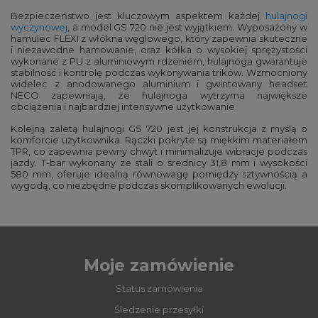
Bezpieczeństwo jest kluczowym aspektem każdej
hulajnogi
wyczynowej
, a model GS 720 nie jest wyjątkiem. Wyposażony w
hamulec FLEXI z włókna węglowego, który zapewnia skuteczne
i niezawodne hamowanie, oraz kółka o wysokiej sprężystości
wykonane z PU z aluminiowym rdzeniem, hulajnoga gwarantuje
stabilność i kontrolę podczas wykonywania trików. Wzmocniony
widelec z anodowanego aluminium i gwintowany headset
NECO zapewniają, że hulajnoga wytrzyma największe
obciążenia i najbardziej intensywne użytkowanie​.
Kolejną zaletą hulajnogi GS 720 jest jej konstrukcja z myślą o
komforcie użytkownika. Rączki pokryte są miękkim materiałem
TPR, co zapewnia pewny chwyt i minimalizuje wibracje podczas
jazdy. T-bar wykonany ze stali o średnicy 31,8 mm i wysokości
580 mm, oferuje idealną równowagę pomiędzy sztywnością a
wygodą, co niezbędne podczas skomplikowanych ewolucji​.
Moje zamówienie
Status zamówienia
Śledzenie przesyłki