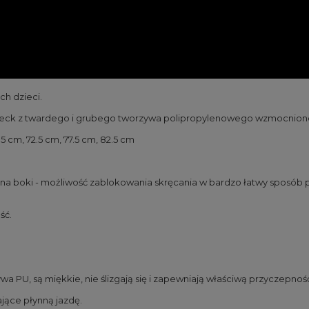
h dzieci.
um, deck z twardego i grubego tworzywa polipropylenowego wzmocni
cm, 72.5 cm, 77.5 cm, 82.5 cm
 na boki - możliwość zablokowania skręcania w bardzo łatwy sposób 
ść.
a PU, są miękkie, nie ślizgają się i zapewniają właściwą przyczepnoś
jące płynną jazdę.