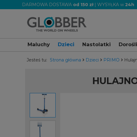
DARMOWA DOSTAWA
od 150 zł
| WYSYŁKA w
24h
Maluchy
Dzieci
Nastolatki
Dorośl
Jesteś tu:
Strona główna
Dzieci
PRIMO
Hulaj
HULAJNO