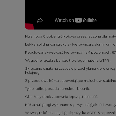
Hulajnoga Globber trójkołowa przeznaczona dla małyc
Lekka, solidna konstrukcja - kierownica z alumini
Regulowana wysokość kierownicy na 4 poziomach: 67.5 
Wygodne rączki z bardzo trwałego materiału TPR .
Skręcanie działa na zasadzie przechylania kierownicą
hulajnogi.
Z przodu dwa kółka zapewniające maluchowi stabilno
Tylne kółko posiada hamulec - błotnik.
Obniżony deck zapewnia lepszą stabilność.
Kółka hulajnogi wykonane są z wysokiej jakości tworzyw
Wewnątrz kółek znajdują się łożyska ABEC-5 zapewnia