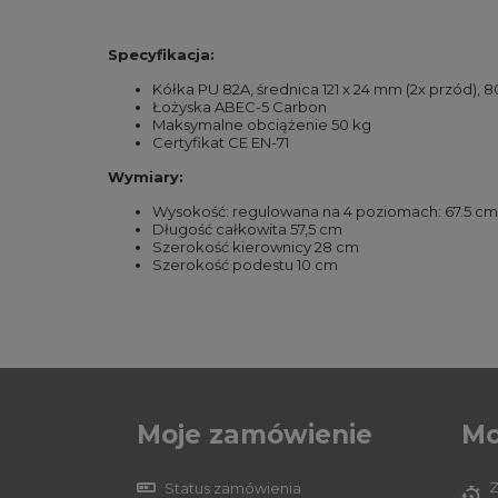
Specyfikacja:
Kółka PU 82A, średnica 121 x 24 mm (2x przód), 8
Łożyska ABEC-5 Carbon
Maksymalne obciążenie 50 kg
Certyfikat CE EN-71
Wymiary:
Wysokość: regulowana na 4 poziomach: 67.5 cm, 
Długość całkowita 57,5 cm
Szerokość kierownicy 28 cm
Szerokość podestu 10 cm
Moje zamówienie
Mo
Z
Status zamówienia