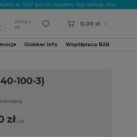
łożone do 12:00 (pon-pt) wysyłamy tego samego dnia
Zaloguj
0,00 zł
się
omocje
Globber info
Współpraca B2B
0-100-3)
niedostępny
0 zł
/
szt.