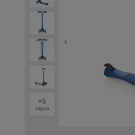
+
5
zdjęcia