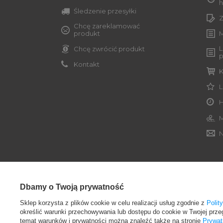
h
Śledzenie przesyłki
Z
Chcę zareklamować
produkt
M
L
Chcę zwrócić produkt
p
Kontakt
K
L
H
M
N
Dbamy o Twoją prywatność
Sklep korzysta z plików cookie w celu realizacji usług zgodnie z
Polit
605500795
globber@smjsport.pl
Globber Pol
określić warunki przechowywania lub dostępu do cookie w Twojej przeg
temat warunków i prywatności można znaleźć także na stronie
Prywat