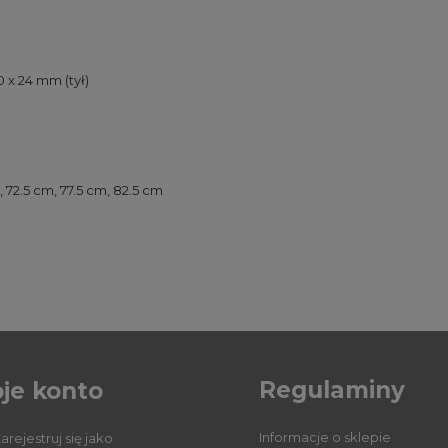
0 x 24 mm (tył)
72.5 cm, 77.5 cm, 82.5 cm
Regulaminy
je konto
Informacje o sklepie
arejestruj się jako