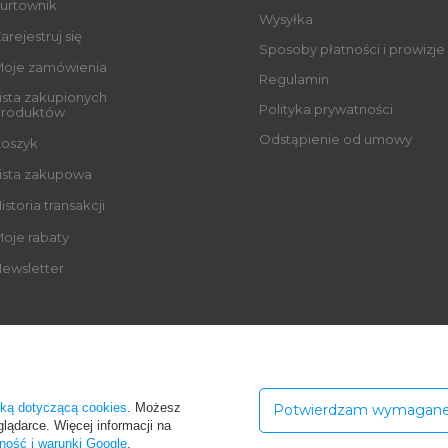
urtownik
Wysyłka
arejestruj się
Sposoby płatności i prowizje
oje zamówienia
Regulamin
ista zakupionych
Polityka prywatności
roduktów
Odstąpienie od umowy
oszyk
ista zakupowa
istoria transakcji
oje rabaty
ewsletter
yką dotyczącą cookies
. Możesz
Potwierdzam wymagan
ska
,
Regulska 2B
,
05-816
Reguły
lądarce. Więcej informacji na
ność i warunki Google
.