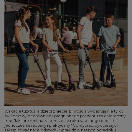
Wakacje tuż-tuż, a dzieci z niecierpliwością wypatrują nie tylko
świadectw, lecz również upragnionego prezentu za całoroczny
trud. Jaki prezent na zakończenie roku szkolnego będzie
jednocześnie radosny i praktyczny? Co wybrać, by ucieszyć i
zainspirować najmłodszych? Sprawdź w naszym poradniku