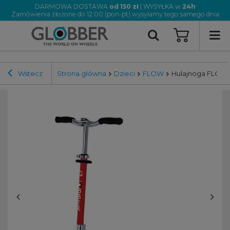
DARMOWA DOSTAWA
od 150 zł
| WYSYŁKA w
24h
Zamówienia złożone do 12:00 (pon-pt) wysyłamy tego samego dnia
Wstecz
Strona główna
Dzieci
FLOW
Hulajnoga FLOW 