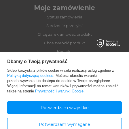
Moje zamówienie
Status zamówienia
Śledzenie przesyłki
Chcę zareklamować produkt
Chcę zwrócić produkt
Kontakt
Dbamy o Twoją prywatność
Sklep korzysta z plików cookie w celu realizacji usług zgodnie z
Moje konto
Polityką dotyczącą cookies
. Możesz określić warunki
przechowywania lub dostępu do cookie w Twojej przeglądarce.
Więcej informacji na temat warunków i prywatności można znaleźć
Regulaminy
także na stronie
Prywatność i warunki Google
.
Dołącz do Globber
Potwierdzam wszystkie
Potwierdzam wymagane