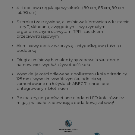
4-stopniowa regulacja wysokości (80 cm, 85 cm, 90 cm
lub 95 cm)
Szeroka i zakrzywiona, aluminiowa kierownica w kształcie
litery T, składana, z wygodnymi i wytrzymałymi
ergonomicznymi uchwytami TPR i zaciskiem
przeciwwstrząsowym
Aluminiowy deck z wzorzystą, antypoślizgową taśmą i
podpórką
Długi aluminiowy hamulec tylny zapewnia skuteczne
hamowanie i wydłuża żywotność koła
Wysokiej jakości odlewane z poliuretanu koła o średnicy
125 mm i wysokim współczynniku odbicia są
zamontowane na łożyskach ABEC 7 i chronione
zintegrowanym błotnikiem
Bezbateryjne, podświetlane diodami LED koła również
migają na biało, zapewniając dodatkową zabawę!