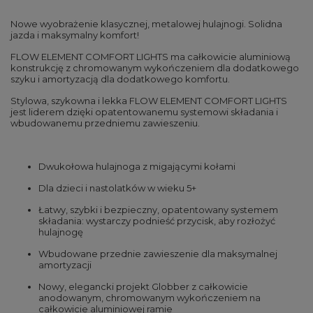
Nowe wyobrażenie klasycznej, metalowej hulajnogi. Solidna
jazda i maksymalny komfort!
FLOW ELEMENT COMFORT LIGHTS ma całkowicie aluminiową
konstrukcję z chromowanym wykończeniem dla dodatkowego
szyku i amortyzacją dla dodatkowego komfortu.
Stylowa, szykowna i lekka FLOW ELEMENT COMFORT LIGHTS
jest liderem dzięki opatentowanemu systemowi składania i
wbudowanemu przedniemu zawieszeniu.
Dwukołowa hulajnoga z migającymi kołami
Dla dzieci i nastolatków w wieku 5+
Łatwy, szybki i bezpieczny, opatentowany systemem
składania: wystarczy podnieść przycisk, aby rozłożyć
hulajnogę
Wbudowane przednie zawieszenie dla maksymalnej
amortyzacji
Nowy, elegancki projekt Globber z całkowicie
anodowanym, chromowanym wykończeniem na
całkowicie aluminiowej ramie