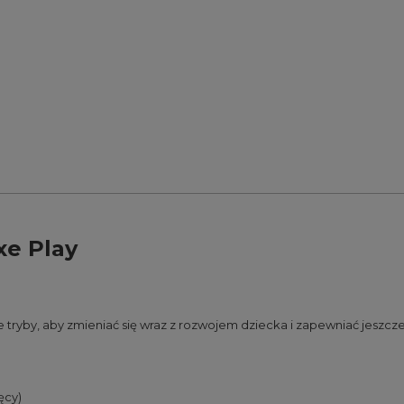
e Play
żne tryby, aby zmieniać się wraz z rozwojem dziecka i zapewniać jesz
ęcy)