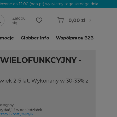
łożone do 12:00 (pon-pt) wysyłamy tego samego dnia
Zaloguj
0,00 zł
się
omocje
Globber info
Współpraca B2B
k wielofunkcyjny - Grey (636-120)
 WIELOFUNKCYJNY -
 wiek 2-5 lat. Wykonany w 30-33% z
dostępny
ysłać już
w poniedziałek
zasy i koszty wysyłki