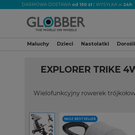
DARMOWA DOSTAWA
od 150 zł
| WYSYŁKA w
24h
Maluchy
Dzieci
Nastolatki
Dorośl
Jesteś tu:
Strona główna
Wszystkie produkty
Ro
EXPLORER TRIKE 4
Wielofunkcyjny rowerek trójkołowy
NASZ BESTSELLER