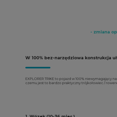
- zmiana op
W 100% bez-narzędziowa konstrukcja uła
EXPLORER TRIKE to pojazd w 100% niewymagający narz
czemu jest to bardzo praktyczny trójkołowiec / rowere
1. Wózek (10-36 mies.)