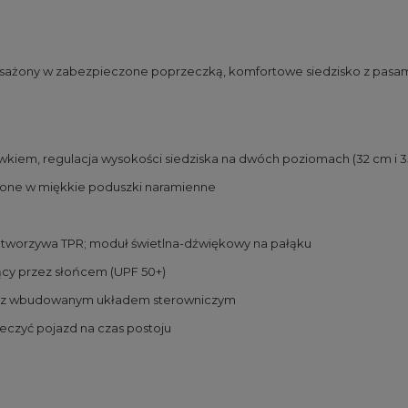
sażony w zabezpieczone poprzeczką, komfortowe siedzisko z pasam
kiem, regulacja wysokości siedziska na dwóch poziomach (32 cm i 3
one w miękkie poduszki naramienne
 tworzywa TPR; moduł świetlna-dźwiękowy na pałąku
ący przez słońcem (UPF 50+)
i) i z wbudowanym układem sterowniczym
eczyć pojazd na czas postoju