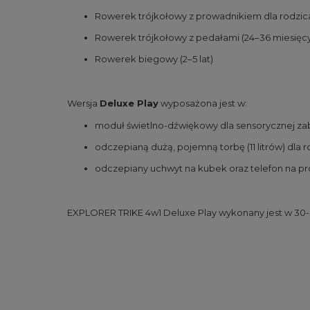
Rowerek trójkołowy z prowadnikiem dla rodzica
Rowerek trójkołowy z pedałami (24–36 miesięc
Rowerek biegowy (2–5 lat)
Wersja
Deluxe Play
wyposażona jest w:
moduł świetlno-dźwiękowy dla sensorycznej za
odczepianą dużą, pojemną torbę (11 litrów) dla 
odczepiany uchwyt na kubek oraz telefon na pr
EXPLORER TRIKE 4w1 Deluxe Play wykonany jest w 30-