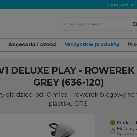
Zamówienia z
i
Akcesoria i części
Wszystkie produkty
Pr
werki 3 i 4 kołowe
EXPLORER TRIKE 4w1 DELUXE PLAY - rowere
W1 DELUXE PLAY - ROWEREK
GREY (636-120)
 dla dzieci od 10 mies. i rowerek biegowy na
plastiku GRS.
Produkt 
Możemy w
Sprawdź c