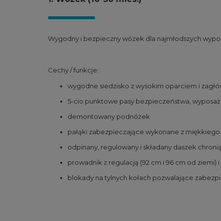
Wygodny i bezpieczny wózek dla najmłodszych wypo
Cechy / funkcje:
wygodne siedzisko z wysokim oparciem i zagłów
5-cio punktowe pasy bezpieczeństwa, wyposaż
demontowany podnóżek
pałąki zabezpieczające wykonane z miękkiego
odpinany, regulowany i składany daszek chroni
prowadnik z regulacją (92 cm i 96 cm od ziem
blokady na tylnych kołach pozwalające zabezpi