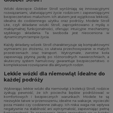
Wózki dziecięce Globber Stroll wyróżniają się innowacyjnymi
rozwiązaniami, ułatwiającymi życie rodzicom i zapewniającymi
bezpieczeństwo maluchom. Ich atutem jest wyjątkowa lekkość,
idealna do codziennego użytku oraz podróży. Modele Stroll
Lite, czyli składane wózki Stroll, zaprojektowano z myślą o
maksymalnej funkcjonalności, oferując intuicyjne mechanizmy
szybkiego składania. Ta swoboda jest nieoceniona w
dynamicznym tempie życia.
Każdy składany wózek Stroll charakteryzuje się kompaktowymi
wymiarami po złożeniu, co ułatwia przechowywanie w małych
przestrzeniach oraz transport. Wytrzymałe, zwrotne koła
zapewniają płynną jazdę po różnorodnych nawierzchniach, a
skuteczny system hamulcowy gwarantuje bezpieczeństwo. o
kompleksowe rozwiązanie dla aktywnych rodzin.
Lekkie wózki dla niemowląt idealne do
każdej podróży
Wybierając lekkie wózki dla niemowląt z kolekcji Stroll, rodzice
zyskują pewność, że ich pociecha będzie podróżować w
komfortowych i bezpiecznych warunkach. Modele te są
niezwykle łatwe w przenoszeniu, idealne na wakacje, wycieczki
poza miasto czy codzienne zakupy. Ich niska waga nie wpływa
negatywnie na stabilność ani wytrzymałość, zapewniając pełną
funkcjonalność. To rozwiązania, które sprawdzają się w każdej