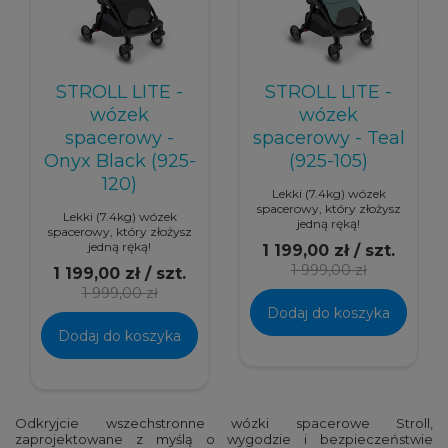
STROLL LITE -
STROLL LITE -
wózek
wózek
spacerowy -
spacerowy - Teal
Onyx Black (925-
(925-105)
120)
Lekki (7.4kg) wózek
spacerowy, który złożysz
Lekki (7.4kg) wózek
jedną ręką!
spacerowy, który złożysz
jedną ręką!
1 199,00 zł / szt.
1 999,00 zł
1 199,00 zł / szt.
1 999,00 zł
Dodaj do koszyka
Dodaj do koszyka
Odkryjcie wszechstronne wózki spacerowe Stroll,
zaprojektowane z myślą o wygodzie i bezpieczeństwie