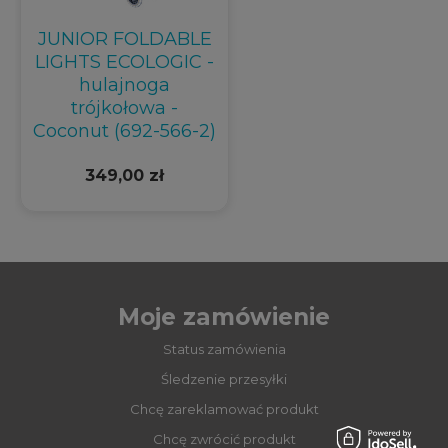
JUNIOR FOLDABLE
LIGHTS ECOLOGIC -
hulajnoga
trójkołowa -
Coconut (692-566-2)
349,00 zł
Moje zamówienie
Status zamówienia
Śledzenie przesyłki
Chcę zareklamować produkt
Chcę zwrócić produkt