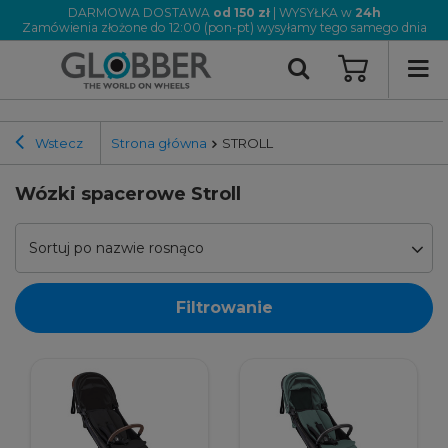
DARMOWA DOSTAWA
od 150 zł
| WYSYŁKA w
24h
Zamówienia złożone do 12:00 (pon-pt) wysyłamy tego samego dnia
Wstecz
Strona główna
STROLL
Wózki spacerowe Stroll
Sortuj po nazwie rosnąco
Filtrowanie