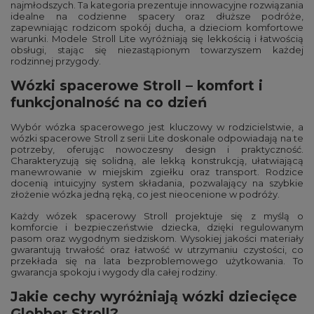
najmłodszych. Ta kategoria prezentuje innowacyjne rozwiązania
idealne na codzienne spacery oraz dłuższe podróże,
zapewniając rodzicom spokój ducha, a dzieciom komfortowe
warunki. Modele Stroll Lite wyróżniają się lekkością i łatwością
obsługi, stając się niezastąpionym towarzyszem każdej
rodzinnej przygody.
Wózki spacerowe Stroll – komfort i
funkcjonalność na co dzień
Wybór wózka spacerowego jest kluczowy w rodzicielstwie, a
wózki spacerowe Stroll z serii Lite doskonale odpowiadają na te
potrzeby, oferując nowoczesny design i praktyczność.
Charakteryzują się solidną, ale lekką konstrukcją, ułatwiającą
manewrowanie w miejskim zgiełku oraz transport. Rodzice
docenią intuicyjny system składania, pozwalający na szybkie
złożenie wózka jedną ręką, co jest nieocenione w podróży.
Każdy wózek spacerowy Stroll projektuje się z myślą o
komforcie i bezpieczeństwie dziecka, dzięki regulowanym
pasom oraz wygodnym siedziskom. Wysokiej jakości materiały
gwarantują trwałość oraz łatwość w utrzymaniu czystości, co
przekłada się na lata bezproblemowego użytkowania. To
gwarancja spokoju i wygody dla całej rodziny.
Jakie cechy wyróżniają wózki dziecięce
Globber Stroll?