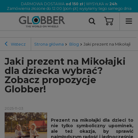
DARMOWA DOSTAWA
od 150 zł
| WYSYŁKA w
24h
Zamówienia złożone do 12:00 (pon-pt) wysyłamy tego samego dnia
Wstecz
Strona główna
Blog
Jaki prezent na Mikołajki 
Jaki prezent na Mikołajki
dla dziecka wybrać?
Zobacz propozycje
Globber!
2025-11-03
Prezent na mikołajki dla dzieci to
nie tylko symboliczny upominek,
ale też okazja, by sprawić
najmłodszym radość i jednocześnie