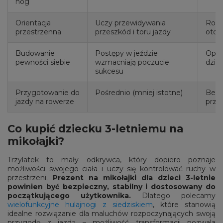
nóg
Orientacja
Uczy przewidywania
Rozw
przestrzenna
przeszkód i toru jazdy
otocz
Budowanie
Postępy w jeździe
Opan
pewności siebie
wzmacniają poczucie
dzie
sukcesu
Przygotowanie do
Pośrednio (mniej istotne)
Bezp
jazdy na rowerze
przy
Co kupić dziecku 3-letniemu na
mikołajki?
Trzylatek to mały odkrywca, który dopiero poznaje
możliwości swojego ciała i uczy się kontrolować ruchy w
przestrzeni.
Prezent na mikołajki dla dzieci 3-letnie
powinien być bezpieczny, stabilny i dostosowany do
początkującego użytkownika.
Dlatego polecamy
wielofunkcyjne hulajnogi z siedziskiem
, które stanowią
idealne rozwiązanie dla maluchów rozpoczynających swoją
przygodę z jazdą – możliwość transformacji pozwala