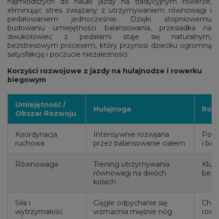
najmłodszych do nauki jazdy na tradycyjnym rowerze,
eliminując stres związany z utrzymywaniem równowagi i
pedałowaniem jednocześnie. Dzięki stopniowemu
budowaniu umiejętności balansowania, przesiadka na
dwukołowiec z pedałami staje się naturalnym,
bezstresowym procesem, który przynosi dziecku ogromną
satysfakcję i poczucie niezależności.
Korzyści rozwojowe z jazdy na hulajnodze i rowerku
biegowym
Umiejętność /
Hulajnoga
Row
Obszar Rozwoju
Koordynacja
Intensywnie rozwijana
Popr
ruchowa
przez balansowanie ciałem
i bal
Równowaga
Trening utrzymywania
Kluc
równowagi na dwóch
bez 
kołach
Siła i
Ciągłe odpychanie się
Chod
wytrzymałość
wzmacnia mięśnie nóg
rowe