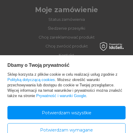
Moje zamówienie
Status zamówienia
Śledzenie przesyłki
Chcę zareklamować produkt
Chcę zwrócić produkt
Kontakt
Dbamy o Twoją prywatność
Sklep korzysta z plików cookie w celu realizacji usług zgodnie z
Moje konto
Polityką dotyczącą cookies
. Możesz określić warunki
przechowywania lub dostępu do cookie w Twojej przeglądarce.
Więcej informacji na temat warunków i prywatności można znaleźć
Regulaminy
także na stronie
Prywatność i warunki Google
.
Dołącz do Globber
Potwierdzam wszystkie
Potwierdzam wymagane