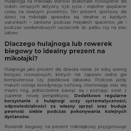
Hulajnoga na mikołajki stanowi doskonałe rozwiązanie dla
rodzin ceniących aktywny tryb życia i wspólne spędzanie
czasu na świeżym powietrzu. Ten prezent sportowy dla
dzieci na mikołajki sprawdza się idealnie w każdych
warunkach – zarówno podczas miejskich spacerów, jak i
podczas weekendowych wycieczek do parku czy na plac
zabaw.
Dlaczego hulajnoga lub rowerek
biegowy to idealny prezent na
mikołajki?
Hulajnoga jako prezent dla dziecka niesie ze sobą szereg
korzyści rozwojowych, których nie zapewni żadna gra
komputerowa czy plastikowa zabawka. Podczas jazdy
maluch rozwija koordynację ruchową, równowagę oraz siłę
mięśni nóg, jednocześnie bawiąc się i poznając świat z
zupełnie nowej perspektywy.
Dodatkowo regularne
korzystanie z hulajnogi uczy systematyczności,
odpowiedzialności za własny sprzęt oraz buduje
pewność siebie podczas pokonywania kolejnych
dystansów.
Rowerek biegowy na prezent mikołajkowy przygotowuje