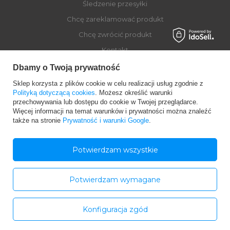
Śledzenie przesyłki
Chcę zareklamować produkt
Chcę zwrócić produkt
Kontakt
Dbamy o Twoją prywatność
Sklep korzysta z plików cookie w celu realizacji usług zgodnie z
Moje konto
Polityką dotyczącą cookies
. Możesz określić warunki
przechowywania lub dostępu do cookie w Twojej przeglądarce.
Więcej informacji na temat warunków i prywatności można znaleźć
Regulaminy
także na stronie
Prywatność i warunki Google
.
Dołącz do Globber
Potwierdzam wszystkie
Potwierdzam wymagane
Konfiguracja zgód