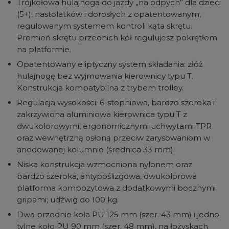
Trójkołowa hulajnoga do jazdy „na odpych” dla dzieci
(5+), nastolatków i dorosłych z opatentowanym,
regulowanym systemem kontroli kąta skrętu.
Promień skrętu przednich kół regulujesz pokrętłem
na platformie.
Opatentowany eliptyczny system składania: złóż
hulajnogę bez wyjmowania kierownicy typu T.
Konstrukcja kompatybilna z trybem trolley.
Regulacja wysokości: 6-stopniowa, bardzo szeroka i
zakrzywiona aluminiowa kierownica typu T z
dwukolorowymi, ergonomicznymi uchwytami TPR
oraz wewnętrzną osłoną przeciw zarysowaniom w
anodowanej kolumnie (średnica 33 mm).
Niska konstrukcja wzmocniona nylonem oraz
bardzo szeroka, antypoślizgowa, dwukolorowa
platforma kompozytowa z dodatkowymi bocznymi
gripami; udźwig do 100 kg.
Dwa przednie koła PU 125 mm (szer. 43 mm) i jedno
tylne koło PU 90 mm (szer. 48 mm), na łożyskach