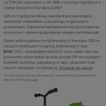
ULTIMUM wykonano w 35–38% z tworzyw zgodnych z
Global Recycled Standard (GRS)*.
GRS to międzynarodowy standard potwierdzający
zawartość materiałów z recyklingu w gotowych
produktach. Zapewnia transparentność pochodzenia
surowców i wspiera gospodarkę obiegu zamkniętego.
Dzięki wykorzystaniu certyfikowanych tworzyw GRS w
naszych kolekcjach hulajnóg trójkołowych oraz
ECO
LOGIC, od października 2022 roku udało nam się
ponownie wykorzystać łącznie ponad 118 ton zużytych
butelek i kubków, odzyskanych sieci rybackich oraz
starych zabawek i ochraniaczy.
Dowiedz się więcej
.
*W wybranych elementach produktu; sprawdź, których elementów
dotyczy informacja
tutaj
.