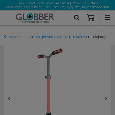
DARMOWA DOSTAWA
od 150 zł
| WYSYŁKA w
24h
Zamówienia złożone do 12:00 (pon-pt) wysyłamy tego samego dnia
Wstecz
Strona główna
Dzieci
ULTIMUM
Hulajnoga ULTI