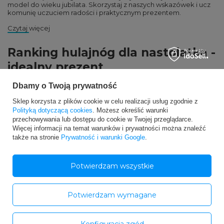
model do wieku jubilata. Skorzystaj z naszych wskazówek i ucz
komunię uczuciem radości i praktycznym prezentem.
Czytaj więcej
Ranking hulajnóg dla nastolatka -
idealny prezent
Dbamy o Twoją prywatność
Sklep korzysta z plików cookie w celu realizacji usług zgodnie z
Polityką dotyczącą cookies
. Możesz określić warunki
przechowywania lub dostępu do cookie w Twojej przeglądarce.
Więcej informacji na temat warunków i prywatności można znaleźć
także na stronie
Prywatność i warunki Google
.
Potwierdzam wszystkie
Potwierdzam wymagane
Konfiguracja zgód