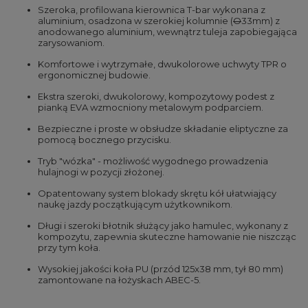
Szeroka, profilowana kierownica T-bar wykonana z
aluminium, osadzona w szerokiej kolumnie (
O
33mm) z
anodowanego aluminium, wewnątrz tuleja zapobiegająca
zarysowaniom.
Komfortowe i wytrzymałe, dwukolorowe uchwyty TPR o
ergonomicznej budowie.
Ekstra szeroki, dwukolorowy, kompozytowy podest z
pianką EVA wzmocniony metalowym podparciem.
Bezpieczne i proste w obsłudze składanie eliptyczne za
pomocą bocznego przycisku.
Tryb "wózka" - możliwość wygodnego prowadzenia
hulajnogi w pozycji złożonej.
Opatentowany system blokady skrętu kół ułatwiający
naukę jazdy początkującym użytkownikom.
Długi i szeroki błotnik służący jako hamulec, wykonany z
kompozytu, zapewnia skuteczne hamowanie nie niszcząc
przy tym koła.
Wysokiej jakości koła PU (przód 125x38 mm, tył 80 mm)
zamontowane na łożyskach ABEC-5.