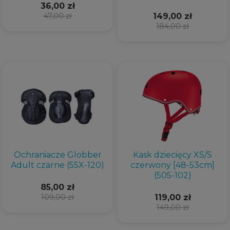
36,00 zł
47,00 zł
149,00 zł
184,00 zł
Ochraniacze Globber
Kask dziecięcy XS/S
Adult czarne (55X-120)
czerwony [48-53cm]
(505-102)
85,00 zł
109,00 zł
119,00 zł
149,00 zł