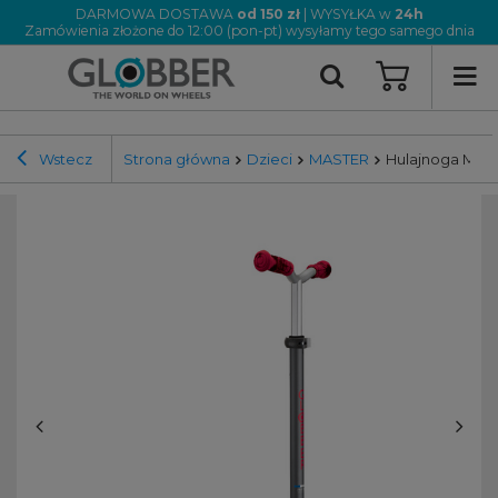
DARMOWA DOSTAWA
od 150 zł
| WYSYŁKA w
24h
Zamówienia złożone do 12:00 (pon-pt) wysyłamy tego samego dnia
Wstecz
Strona główna
Dzieci
MASTER
Hulajnoga MAST