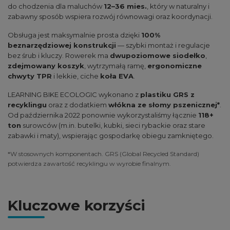
do chodzenia dla maluchów
12–36 mies.
, który w naturalny i
zabawny sposób wspiera rozwój równowagi oraz koordynacji.
Obsługa jest maksymalnie prosta dzięki
100%
beznarzędziowej konstrukcji
— szybki montaż i regulacje
bez śrub i kluczy. Rowerek ma
dwupoziomowe siodełko
,
zdejmowany koszyk
, wytrzymałą ramę,
ergonomiczne
chwyty TPR
i lekkie, ciche
koła EVA
.
LEARNING BIKE ECOLOGIC wykonano z
plastiku GRS z
recyklingu
oraz z dodatkiem
włókna ze słomy pszenicznej*
.
Od października 2022 ponownie wykorzystaliśmy łącznie
118+
ton
surowców (m.in. butelki, kubki, sieci rybackie oraz stare
zabawki i maty), wspierając gospodarkę obiegu zamkniętego.
*W stosownych komponentach. GRS (Global Recycled Standard)
potwierdza zawartość recyklingu w wyrobie finalnym.
Kluczowe korzyści