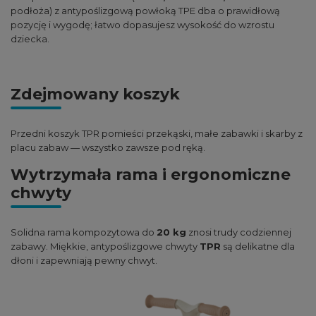
podłoża) z antypoślizgową powłoką TPE dba o prawidłową
pozycję i wygodę; łatwo dopasujesz wysokość do wzrostu
dziecka.
Zdejmowany koszyk
Przedni koszyk TPR pomieści przekąski, małe zabawki i skarby z
placu zabaw — wszystko zawsze pod ręką.
Wytrzymała rama i ergonomiczne
chwyty
Solidna rama kompozytowa do
20 kg
znosi trudy codziennej
zabawy. Miękkie, antypoślizgowe chwyty
TPR
są delikatne dla
dłoni i zapewniają pewny chwyt.