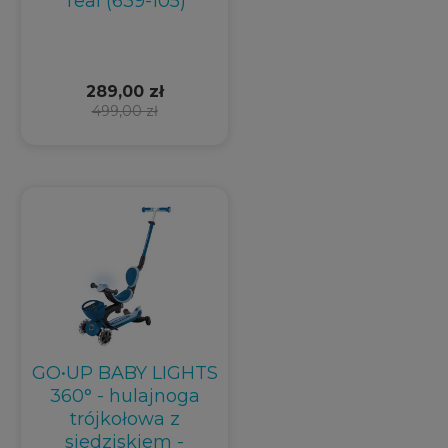
Teal (639-105)
289,00 zł
499,00 zł
GO•UP BABY LIGHTS
360° - hulajnoga
trójkołowa z
siedziskiem -