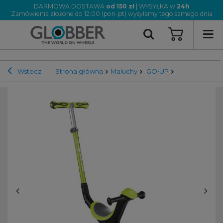
DARMOWA DOSTAWA
od 150 zł
| WYSYŁKA w
24h
Zamówienia złożone do 12:00 (pon-pt) wysyłamy tego samego dnia
Wstecz
Strona główna
Maluchy
GO•UP