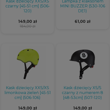
Kask dziecięcy XXS/XS
Lampka z klaksonem
czarny [45-51 cm] (506-
MINI BUZZER (530-106
120)
DE1)
149,00 zł
61,00 zł
184,00 zł
Kask dziecięcy XXS/XS
Kask dziecięcy XS/S
limonkowa zieleń [45-51
czarny z numerem 8
cm] (506-106)
[48-53cm] (507-120)
149,00 zł
149,00 zł