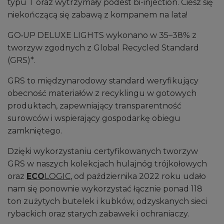
typu T oraz wytrzymały podest bi-injection. Ciesz się
niekończącą się zabawą z kompanem na lata!
GO•UP DELUXE LIGHTS wykonano w 35–38% z
tworzyw zgodnych z Global Recycled Standard
(GRS)*.
GRS to międzynarodowy standard weryfikujący
obecność materiałów z recyklingu w gotowych
produktach, zapewniający transparentność
surowców i wspierający gospodarkę obiegu
zamkniętego.
Dzięki wykorzystaniu certyfikowanych tworzyw
GRS w naszych kolekcjach hulajnóg trójkołowych
oraz
ECO
LOGIC
, od października 2022 roku udało
nam się ponownie wykorzystać łącznie ponad 118
ton zużytych butelek i kubków, odzyskanych sieci
rybackich oraz starych zabawek i ochraniaczy.