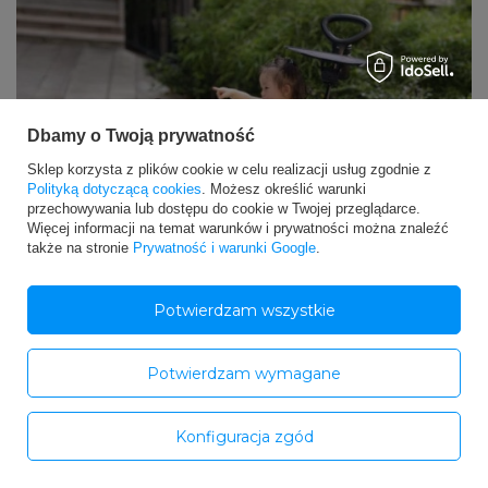
Dbamy o Twoją prywatność
Sklep korzysta z plików cookie w celu realizacji usług zgodnie z
Polityką dotyczącą cookies
. Możesz określić warunki
przechowywania lub dostępu do cookie w Twojej przeglądarce.
Więcej informacji na temat warunków i prywatności można znaleźć
także na stronie
Prywatność i warunki Google
.
Potwierdzam wszystkie
Potwierdzam wymagane
Konfiguracja zgód
Szukasz pomysłu na prezent świąteczny dla malucha, który
sprawi mu radość i zachęci do aktywności fizycznej? Poznaj
najpopularniejsze pojazdy wielofunkcyjne dla dzieci!