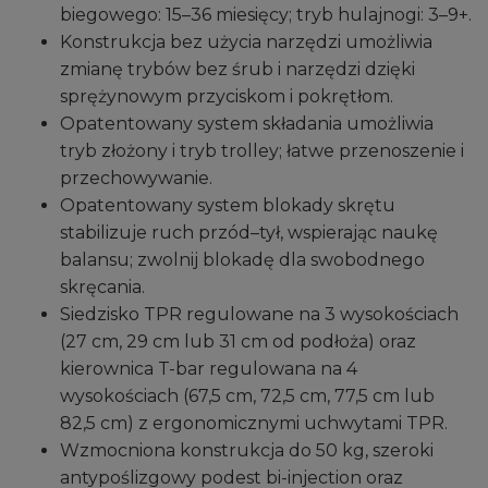
biegowego: 15–36 miesięcy; tryb hulajnogi: 3–9+.
Konstrukcja bez użycia narzędzi umożliwia
zmianę trybów bez śrub i narzędzi dzięki
sprężynowym przyciskom i pokrętłom.
Opatentowany system składania umożliwia
tryb złożony i tryb trolley; łatwe przenoszenie i
przechowywanie.
Opatentowany system blokady skrętu
stabilizuje ruch przód–tył, wspierając naukę
balansu; zwolnij blokadę dla swobodnego
skręcania.
Siedzisko TPR regulowane na 3 wysokościach
(27 cm, 29 cm lub 31 cm od podłoża) oraz
kierownica T-bar regulowana na 4
wysokościach (67,5 cm, 72,5 cm, 77,5 cm lub
82,5 cm) z ergonomicznymi uchwytami TPR.
Wzmocniona konstrukcja do 50 kg, szeroki
antypoślizgowy podest bi-injection oraz