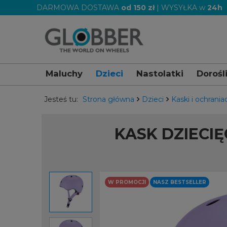
DARMOWA DOSTAWA
od 150 zł
| WYSYŁKA w
24h
Maluchy
Dzieci
Nastolatki
Dorośl
Jesteś tu:
Strona główna
Dzieci
Kaski i ochrania
KASK DZIECIĘ
W PROMOCJI
NASZ BESTSELLER