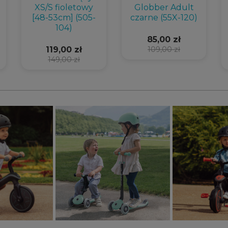
XS/S fioletowy
Globber Adult
[48-53cm] (505-
czarne (55X-120)
104)
85,00 zł
119,00 zł
109,00 zł
149,00 zł