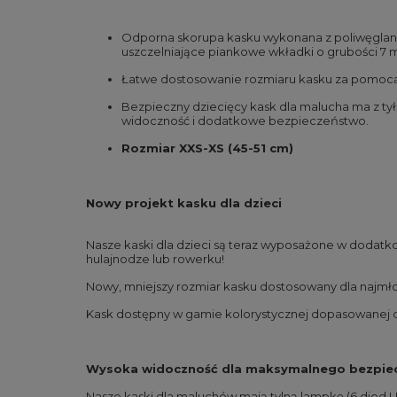
Odporna skorupa kasku wykonana z poliwęglanu
uszczelniające piankowe wkładki o grubości 7
Łatwe dostosowanie rozmiaru kasku za pomocą 
Bezpieczny dziecięcy kask dla malucha ma z tyłu
widoczność i dodatkowe bezpieczeństwo.
Rozmiar XXS-XS (45-51 cm)
Nowy projekt kasku dla dzieci
Nasze kaski dla dzieci są teraz wyposażone w dodat
hulajnodze lub rowerku!
Nowy, mniejszy rozmiar kasku dostosowany dla najmł
Kask dostępny w gamie kolorystycznej dopasowanej d
Wysoka widoczność dla maksymalnego bezpie
Nasze kaski dla maluchów mają tylną lampkę (6 diod L