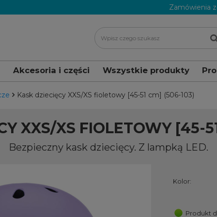
Zamówienia z
i
Akcesoria i części
Wszystkie produkty
Pr
cze
Kask dziecięcy XXS/XS fioletowy [45-51 cm] (506-103)
CY XXS/XS FIOLETOWY [45-51 
Bezpieczny kask dziecięcy. Z lampką LED.
Kolor:
Produkt 