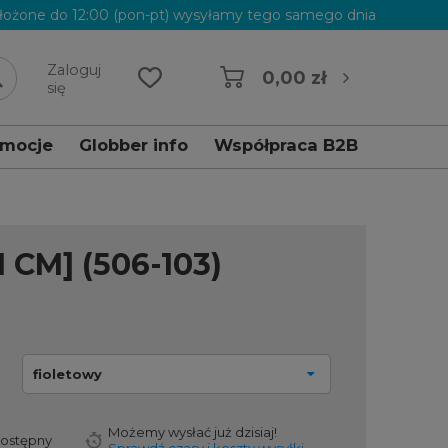
łożone do 12:00 (pon-pt) wysyłamy tego samego dnia
Zaloguj
0,00 zł
się
omocje
Globber info
Współpraca B2B
CM] (506-103)
fioletowy
Możemy wysłać już
dzisiaj!
dostępny
Sprawdź czasy i koszty wysyłki