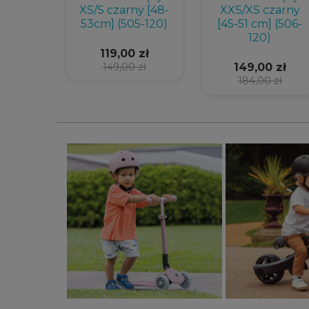
XS/S czarny [48-
XXS/XS czarny
53cm] (505-120)
[45-51 cm] (506-
120)
119,00 zł
149,00 zł
149,00 zł
184,00 zł