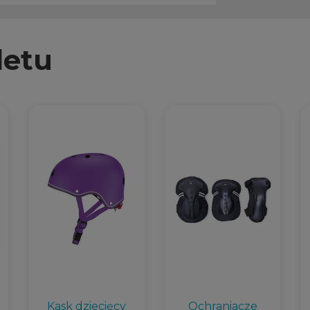
letu
Kask dziecięcy
Ochraniacze