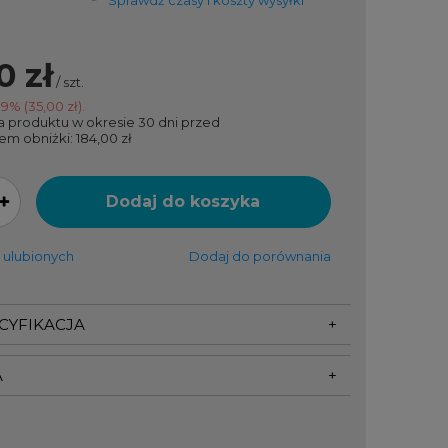
0 zł
/
szt.
19
% (
35,00 zł
).
a produktu w okresie 30 dni przed
em obniżki:
184,00 zł
Dodaj do koszyka
 ulubionych
Dodaj do porównania
ECYFIKACJA
A