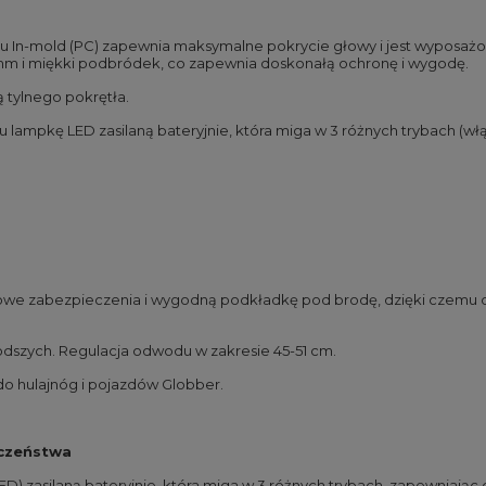
 In-mold (PC) zapewnia maksymalne pokrycie głowy i jest wyposażon
 mm i miękki podbródek, co zapewnia doskonałą ochronę i wygodę.
tylnego pokrętła.
 lampkę LED zasilaną bateryjnie, która miga w 3 różnych trybach (włą
kowe zabezpieczenia i wygodną podkładkę pod brodę, dzięki czemu 
odszych. Regulacja odwodu w zakresie 45-51 cm.
o hulajnóg i pojazdów Globber.
czeństwa
ED) zasilaną bateryjnie, która miga w 3 różnych trybach, zapewniaj