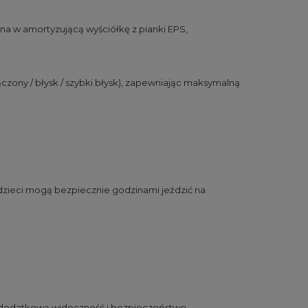
a w amortyzującą wyściółkę z pianki EPS,
czony / błysk / szybki błysk), zapewniając maksymalną
dzieci mogą bezpiecznie godzinami jeździć na
ąc dodatkową widoczność i bezpieczeństwo.