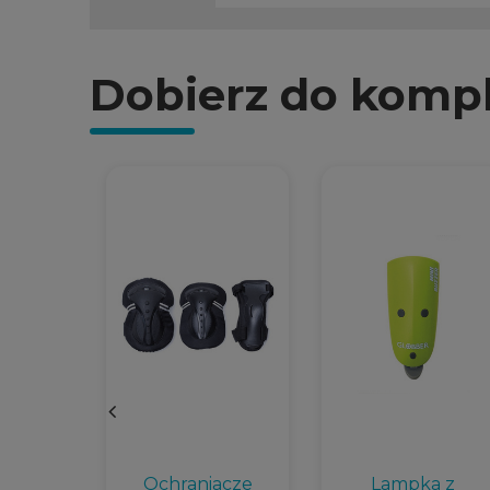
Dobierz do komp
DER -
Ochraniacze
Lampka z