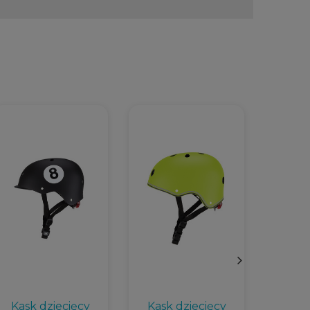
Kask dziecięcy
Kask dziecięcy
P