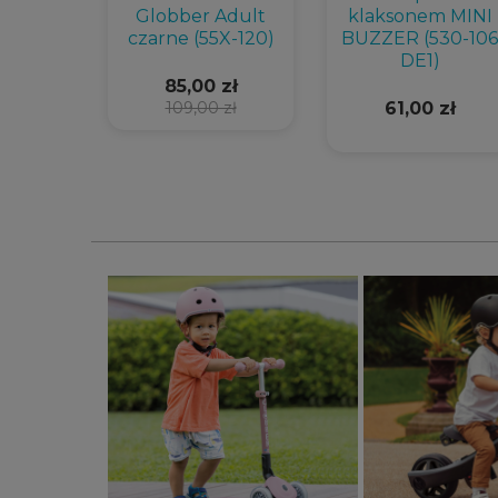
 kubek
Globber Adult
klaksonem MINI
n do
czarne (55X-120)
BUZZER (530-106
xplorer
DE1)
36-001)
85,00 zł
109,00 zł
61,00 zł
zł