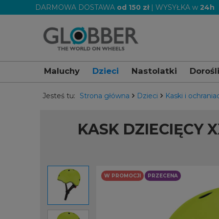
DARMOWA DOSTAWA
od 150 zł
| WYSYŁKA w
24h
Maluchy
Dzieci
Nastolatki
Dorośl
Jesteś tu:
Strona główna
Dzieci
Kaski i ochrania
KASK DZIECIĘCY X
W PROMOCJI
PRZECENA