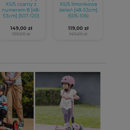
XS/S czarny z
XS/S limonkowa
DZIEC
numerem 8 [48-
zieleń [48-53cm]
53cm] (507-120)
(505-106)
149,00 zł
119,00 zł
199,00 zł
149,00 zł
2