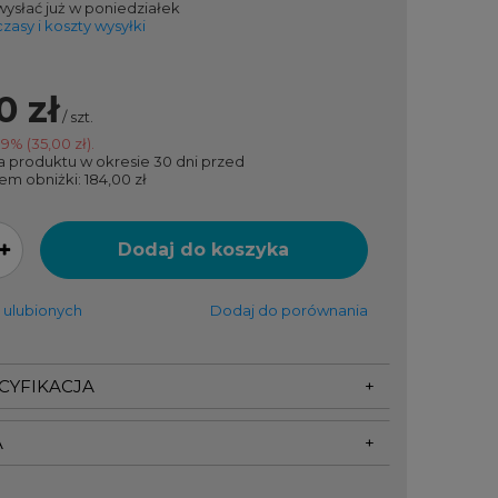
ysłać już
w poniedziałek
zasy i koszty wysyłki
0 zł
/
szt.
19
% (
35,00 zł
).
a produktu w okresie 30 dni przed
em obniżki:
184,00 zł
Dodaj do koszyka
 ulubionych
Dodaj do porównania
ECYFIKACJA
A