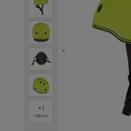
+
1
zdjęcia