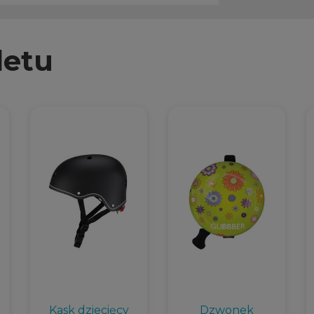
letu
Kask dziecięcy
Dzwonek