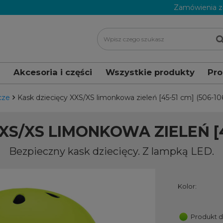
Zamówienia z
i
Akcesoria i części
Wszystkie produkty
Pr
cze
Kask dziecięcy XXS/XS limonkowa zieleń [45-51 cm] (506-10
XS/XS LIMONKOWA ZIELEŃ [45
Bezpieczny kask dziecięcy. Z lampką LED.
Kolor:
Produkt 