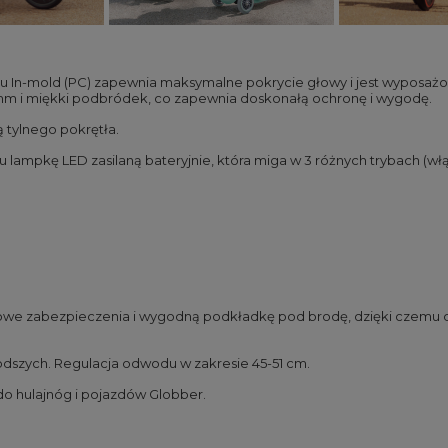
 In-mold (PC) zapewnia maksymalne pokrycie głowy i jest wyposażon
 mm i miękki podbródek, co zapewnia doskonałą ochronę i wygodę.
tylnego pokrętła.
 lampkę LED zasilaną bateryjnie, która miga w 3 różnych trybach (włą
kowe zabezpieczenia i wygodną podkładkę pod brodę, dzięki czemu 
odszych. Regulacja odwodu w zakresie 45-51 cm.
o hulajnóg i pojazdów Globber.