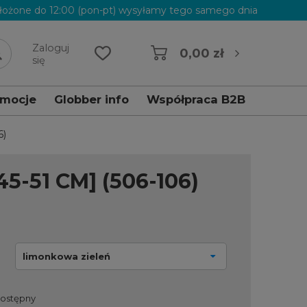
łożone do 12:00 (pon-pt) wysyłamy tego samego dnia
Zaloguj
0,00 zł
się
omocje
Globber info
Współpraca B2B
6)
-51 CM] (506-106)
limonkowa zieleń
dostępny