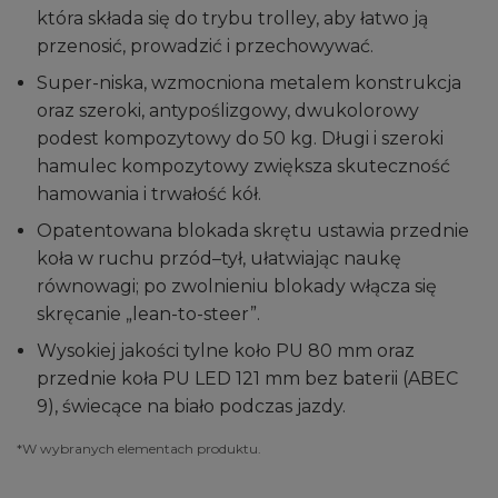
która składa się do trybu trolley, aby łatwo ją
przenosić, prowadzić i przechowywać.
Super-niska, wzmocniona metalem konstrukcja
oraz szeroki, antypoślizgowy, dwukolorowy
podest kompozytowy do 50 kg. Długi i szeroki
hamulec kompozytowy zwiększa skuteczność
hamowania i trwałość kół.
Opatentowana blokada skrętu ustawia przednie
koła w ruchu przód–tył, ułatwiając naukę
równowagi; po zwolnieniu blokady włącza się
skręcanie „lean-to-steer”.
Wysokiej jakości tylne koło PU 80 mm oraz
przednie koła PU LED 121 mm bez baterii (ABEC
9), świecące na biało podczas jazdy.
*W wybranych elementach produktu.