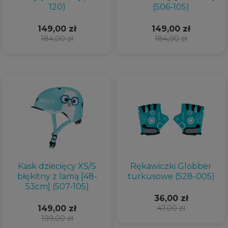
120)
(506-105)
149,00 zł
149,00 zł
184,00 zł
184,00 zł
Kask dziecięcy XS/S
Rękawiczki Globber
błękitny z lamą [48-
turkusowe (528-005)
53cm] (507-105)
36,00 zł
149,00 zł
47,00 zł
199,00 zł