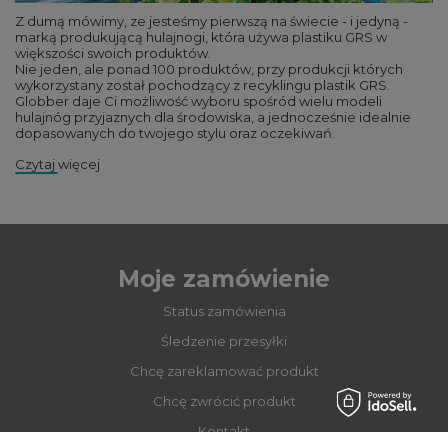
Z dumą mówimy, ze jesteśmy pierwszą na świecie - i jedyną -
marką produkującą hulajnogi, która używa plastiku GRS w
większości swoich produktów.
Nie jeden, ale ponad 100 produktów, przy produkcji których
wykorzystany został pochodzący z recyklingu plastik GRS.
Globber daje Ci możliwość wyboru spośród wielu modeli
hulajnóg przyjaznych dla środowiska, a jednocześnie idealnie
dopasowanych do twojego stylu oraz oczekiwań.
Czytaj więcej
Moje zamówienie
Status zamówienia
Śledzenie przesyłki
Chcę zareklamować produkt
Chcę zwrócić produkt
Kontakt