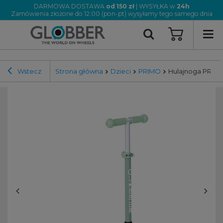
DARMOWA DOSTAWA
od 150 zł
| WYSYŁKA w
24h
Zamówienia złożone do 12:00 (pon-pt) wysyłamy tego samego dnia
Wstecz
Strona główna
Dzieci
PRIMO
Hulajnoga PRIM